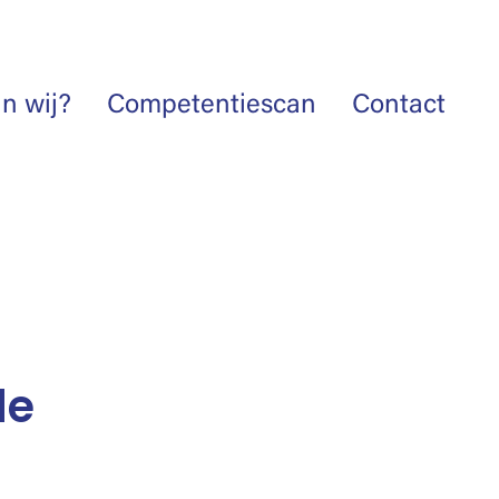
jn wij?
Competentiescan
Contact
de