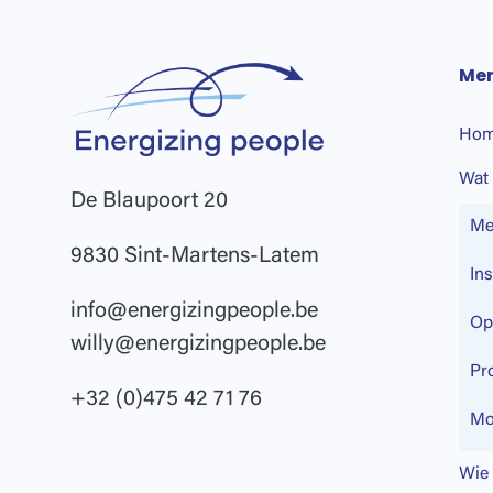
Me
Ho
Wat 
De Blaupoort 20
Me
9830 Sint-Martens-Latem
In
info@energizingpeople.be
Op
willy@energizingpeople.be
Pr
+32 (0)475 42 71 76
Mo
Wie 